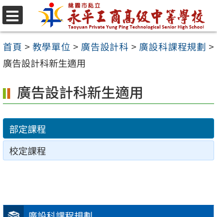
跳
至
選
單
主
首頁
>
教學單位
>
廣告設計科
>
廣設科課程規劃
>
要
廣告設計科新生適用
內
廣告設計科新生適用
容
區
部定課程
校定課程
廣設科課程規劃