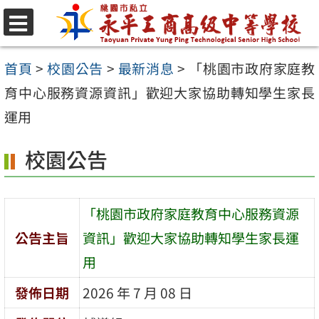
跳
至
選
單
主
首頁
>
校園公告
>
最新消息
>
「桃園市政府家庭教
要
育中心服務資源資訊」歡迎大家協助轉知學生家長
內
運用
容
校園公告
區
「桃園市政府家庭教育中心服務資源
公告主旨
資訊」歡迎大家協助轉知學生家長運
用
發佈日期
2026 年 7 月 08 日