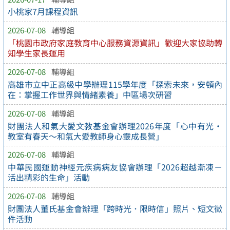
小桃家7月課程資訊
2026-07-08
輔導組
「桃園市政府家庭教育中心服務資源資訊」歡迎大家協助轉
知學生家長運用
2026-07-08
輔導組
高雄市立中正高級中學辦理115學年度「探索未來，安頓內
在：掌握工作世界與情緒素養」中區場次研習
2026-07-08
輔導組
財團法人和氣大愛文教基金會辦理2026年度「心中有光・
教室有春天～和氣大愛教師身心靈成長營」
2026-07-08
輔導組
中華民國運動神經元疾病病友協會辦理「2026超越漸凍－
活出精彩的生命」活動
2026-07-08
輔導組
財團法人董氏基金會辦理「跨時光．限時信」照片、短文徵
件活動