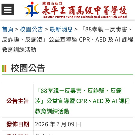
跳
至
選
單
主
首頁
>
校園公告
>
最新消息
>
「88孝親－反毒害、
要
反詐騙、反霸凌」公益宣導暨 CPR、AED 及 AI 課程
內
教育訓練活動
容
校園公告
區
「88孝親－反毒害、反詐騙、反霸
公告主旨
凌」公益宣導暨 CPR、AED 及 AI 課程
教育訓練活動
發佈日期
2026 年 7 月 09 日