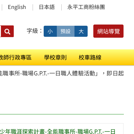
English
日本語
永平工商粉絲團
字級：
送出
網站導覽
小
預設
大
搜
尋：
教師行政專區
學校章則
校車路線
事所-職場G.P.T.-一日職人體驗活動」，即日起
職涯探索計畫-全能職事所-職場G.P.T.-一日