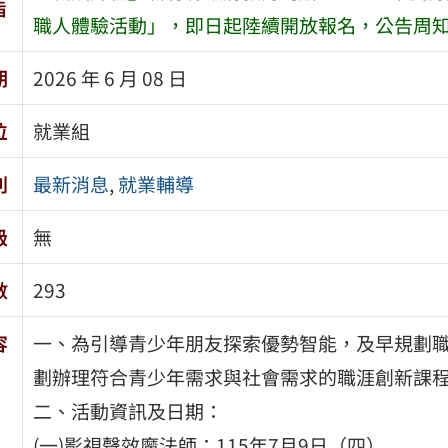
旨
職人體驗活動」，即日起陸續開放報名，公告周
期
2026 年 6 月 08 日
位
就業組
別
最新消息
,
就業輔導
級
無
數
293
容
一、為引導青少年朋友探索優勢智能，及早規劃
劃辦理符合青少年需求與社會需求的職涯創新課
二、活動資訊及日期：
(一)影視聲效魔法師：115年7月9日（四）