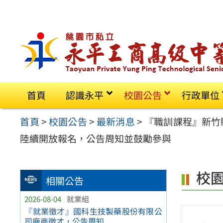
跳
至
主
要
內
容
首頁
認識永平
校園公告
行政單位
區
首頁
>
校園公告
>
最新消息
>
『職訓課程』新竹縣
陸續開放報名，公告周知並鼓勵參與
校
相關公告
2026-08-04
就業組
『就業徵才』國科生技製藥股份有限公
司廠商徵才，公告周知