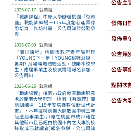
公告主
2026-07-17
就業組
『職訓課程』中原大學辦理桃園「有頭
發佈日
鹿」職能訓練場－115年度創新產業應
用培育工作坊計畫，公告周知並鼓勵參
與
發佈單
2026-07-09
就業組
『職訓課程』桃園市政府青年局辦理
公告類
「YOUNG下一步｜YOUNG桃職涯趣」
暑期7 月場職場體驗活動，鼓勵本校學
公告等
生、應屆畢業生及校友踴躍報名參加，
公告周知
點閱次
2026-06-25
就業組
『職訓課程』桃園市政府就業職訓服務
處於開南大學辦理「桃園 【有頭鹿】職
公告內
能訓練場－115年度培養數位新世代計
畫」，本年度特別擴大開放高中職三年
級應屆畢業生(戶籍在桃園市或戶籍在
其他縣市且已經由桃園市內之大專院校
錄取或已就讀者)報名參與，公告周知