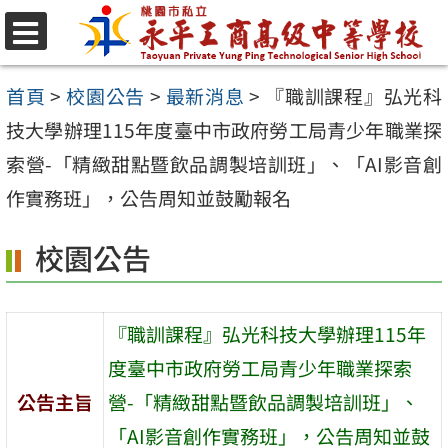
跳
至
選
單
主
首頁
>
校園公告
>
最新消息
>
『職訓課程』弘光科
要
技大學辦理115年度臺中市政府勞工局青少年職業探
內
索營-「精緻甜點暨飲品調製培訓班」、「AI影音創
容
作實務班」，公告周知並鼓勵報名
區
校園公告
『職訓課程』弘光科技大學辦理115年
度臺中市政府勞工局青少年職業探索
公告主旨
營-「精緻甜點暨飲品調製培訓班」、
「AI影音創作實務班」，公告周知並鼓