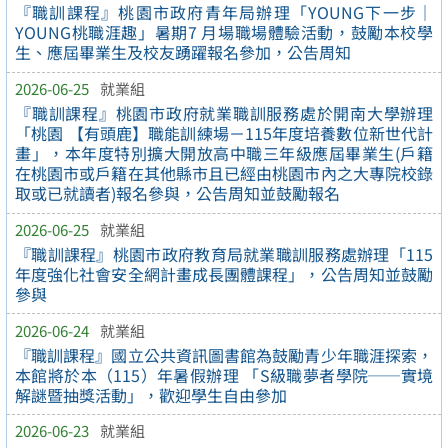
『職訓課程』桃園市政府青年局辦理「YOUNG下一步｜
YOUNG桃職涯趣」暑期7 月場職場體驗活動，鼓勵本校學
生、應屆畢業生及校友踴躍報名參加，公告周知
2026-06-25
就業組
『職訓課程』桃園市政府就業職訓服務處於開南大學辦理
「桃園 【有頭鹿】職能訓練場－115年度培養數位新世代計
畫」，本年度特別擴大開放高中職三年級應屆畢業生(戶籍
在桃園市或戶籍在其他縣市且已經由桃園市內之大專院校錄
取或已就讀者)報名參與，公告周知並鼓勵報名
2026-06-25
就業組
『職訓課程』桃園市政府教育局就業職訓服務處辦理「115
年度強化社會安全網計畫成長團體課程」，公告周知並鼓勵
參與
2026-06-24
就業組
『職訓課程』國立公共資訊圖書館為鼓勵青少年職涯探索，
本館將於本（115）年暑假辦理 「S級職夢者學院──實境
解謎暨抽獎活動」，歡迎學生自由參加
2026-06-23
就業組