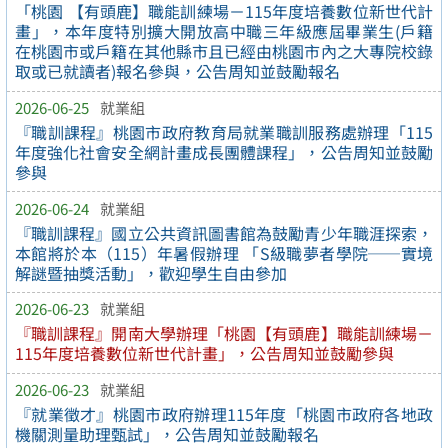
「桃園 【有頭鹿】職能訓練場－115年度培養數位新世代計
畫」，本年度特別擴大開放高中職三年級應屆畢業生(戶籍
在桃園市或戶籍在其他縣市且已經由桃園市內之大專院校錄
取或已就讀者)報名參與，公告周知並鼓勵報名
2026-06-25
就業組
『職訓課程』桃園市政府教育局就業職訓服務處辦理「115
年度強化社會安全網計畫成長團體課程」，公告周知並鼓勵
參與
2026-06-24
就業組
『職訓課程』國立公共資訊圖書館為鼓勵青少年職涯探索，
本館將於本（115）年暑假辦理 「S級職夢者學院──實境
解謎暨抽獎活動」，歡迎學生自由參加
2026-06-23
就業組
『職訓課程』開南大學辦理「桃園【有頭鹿】職能訓練場－
115年度培養數位新世代計畫」，公告周知並鼓勵參與
2026-06-23
就業組
『就業徵才』桃園市政府辦理115年度「桃園市政府各地政
機關測量助理甄試」，公告周知並鼓勵報名