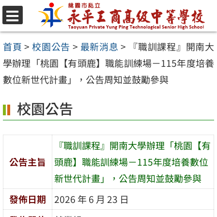
跳
至
選
單
主
首頁
>
校園公告
>
最新消息
>
『職訓課程』開南大
要
學辦理「桃園【有頭鹿】職能訓練場－115年度培養
內
數位新世代計畫」，公告周知並鼓勵參與
容
校園公告
區
『職訓課程』開南大學辦理「桃園【有
公告主旨
頭鹿】職能訓練場－115年度培養數位
新世代計畫」，公告周知並鼓勵參與
發佈日期
2026 年 6 月 23 日