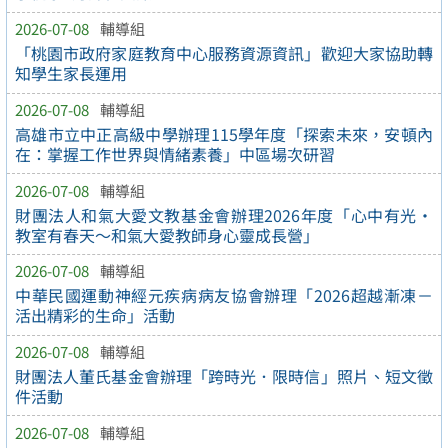
2026-07-08
輔導組
「桃園市政府家庭教育中心服務資源資訊」歡迎大家協助轉
知學生家長運用
2026-07-08
輔導組
高雄市立中正高級中學辦理115學年度「探索未來，安頓內
在：掌握工作世界與情緒素養」中區場次研習
2026-07-08
輔導組
財團法人和氣大愛文教基金會辦理2026年度「心中有光・
教室有春天～和氣大愛教師身心靈成長營」
2026-07-08
輔導組
中華民國運動神經元疾病病友協會辦理「2026超越漸凍－
活出精彩的生命」活動
2026-07-08
輔導組
財團法人董氏基金會辦理「跨時光．限時信」照片、短文徵
件活動
2026-07-08
輔導組