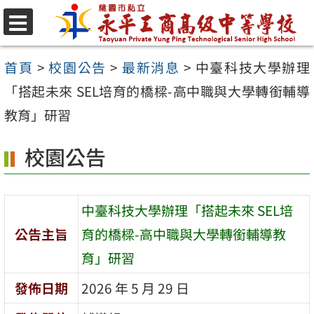
跳
至
選
單
主
首頁
>
校園公告
>
最新消息
>
中臺科技大學辦理
要
「搭起未來 SEL培育的橋樑-高中職與大學轉銜輔導
內
教育」研習
容
校園公告
區
中臺科技大學辦理「搭起未來 SEL培
公告主旨
育的橋樑-高中職與大學轉銜輔導教
育」研習
發佈日期
2026 年 5 月 29 日