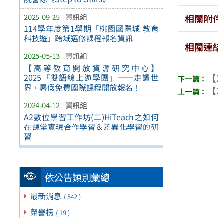
2025-09-25
資訊組
相關附
114學年度第1學期「桃園國際城 教育
科技遊」跨域選修課程報名資訊
相關連
2025-05-13
資訊組
【高等教育開放資源研究中心】
【
2025「雙語線上遊學團」──走讀世
界，暑假免費國際課程開放報名！
【
2024-04-12
資訊組
A2數位學習工作坊(二)HiTeach之如何
在課堂實現合作學習＆差異化學習的研
習
依公告類別彙總
最新消息
( 542 )
榮譽榜
( 19 )