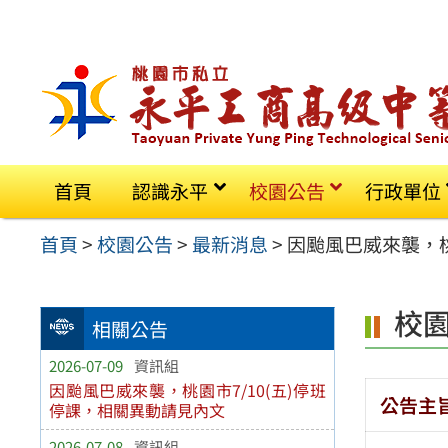
跳
至
主
要
內
容
首頁
認識永平
校園公告
行政單位
區
首頁
>
校園公告
>
最新消息
>
因颱風巴威來襲，桃
校
相關公告
2026-07-09
資訊組
因颱風巴威來襲，桃園市7/10(五)停班
公告主
停課，相關異動請見內文
2026-07-08
資訊組