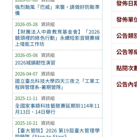
發佈日
強烈颱風「巴威」來襲，請做好防颱準
備
發佈單
2026-05-28
資訊組
【財團法人中鼎教育基金會】「2026
公告類
鏡頭裡的綠色行動」永續短影音競賽線
上增能工作坊
公告等
2026-05-08
資訊組
2026城鎮韌性演習
點閱次
2026-04-07
資訊組
國立臺北科技大學四天三夜之「工業工
公告內
程與管理系-暑期營隊」
2025-11-11
資訊組
全國家事類科技藝競賽延期到114年11
月13日、14日舉行
2025-10-21
資訊組
【臺大管院】2026 第19屆臺大管理學
院營隊《Step to Stars》