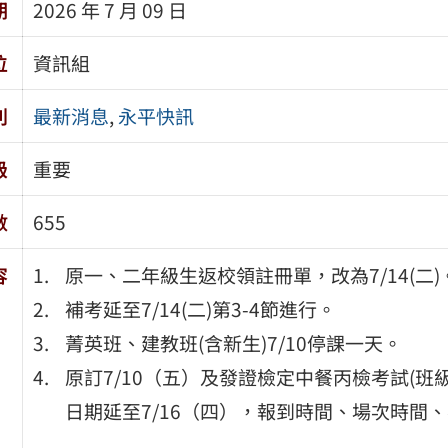
期
2026 年 7 月 09 日
位
資訊組
別
最新消息
,
永平快訊
級
重要
數
655
容
原一、二年級生返校領註冊單，改為7/14(二)
補考延至7/14(二)第3-4節進行。
菁英班、建教班(含新生)7/10停課一天。
原訂7/10（五）及發證檢定中餐丙檢考試(班
日期延至7/16（四），報到時間、場次時間