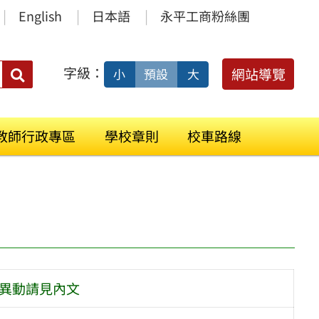
English
日本語
永平工商粉絲團
字級：
送出
網站導覽
小
預設
大
搜
尋：
教師行政專區
學校章則
校車路線
關異動請見內文