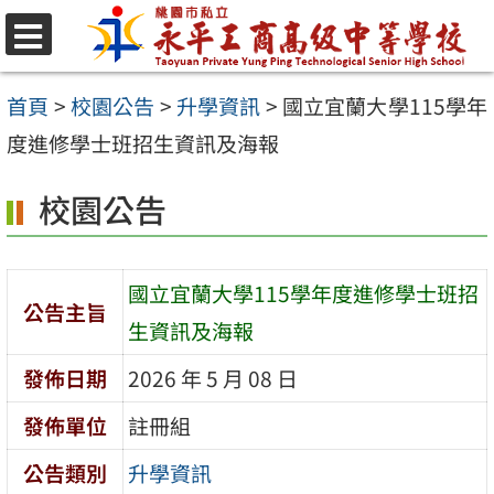
跳
至
選
單
主
首頁
>
校園公告
>
升學資訊
>
國立宜蘭大學115學年
要
度進修學士班招生資訊及海報
內
校園公告
容
區
國立宜蘭大學115學年度進修學士班招
公告主旨
生資訊及海報
發佈日期
2026 年 5 月 08 日
發佈單位
註冊組
公告類別
升學資訊