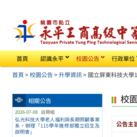
跳
至
主
要
內
容
首頁
認識永平
校園公告
行政單位
區
首頁
>
校園公告
>
升學資訊
>
國立屏東科技大學
校
相關公告
2026-07-08
註冊組
弘光科技大學老人福利與長期照顧事業
公告主
系，辦理「115學年進修部獨立招生及
說明會」