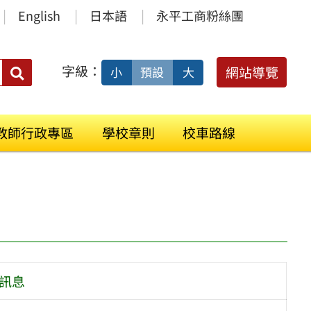
English
日本語
永平工商粉絲團
字級：
送出
網站導覽
小
預設
大
搜
尋：
教師行政專區
學校章則
校車路線
訊息