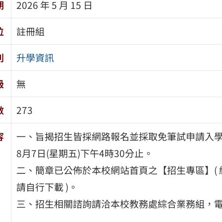
期
2026 年 5 月 15 日
位
註冊組
別
升學資訊
級
無
數
273
容
一、旨揭招生皆採網路報名並採取免筆試申請入學；報
8月7日(星期五)下午4時30分止。
二、簡章已公佈於本校網站首頁之【招生專區】( 網址 htt
請自行下載 )。
三、招生相關諮詢請洽本校教務處綜合業務組，電話：08