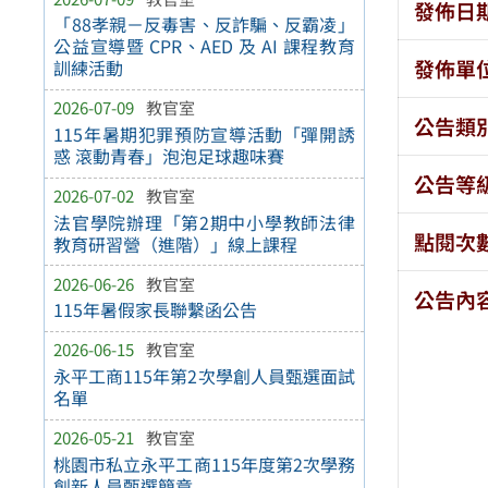
發佈日
「88孝親－反毒害、反詐騙、反霸凌」
公益宣導暨 CPR、AED 及 AI 課程教育
發佈單
訓練活動
2026-07-09
教官室
公告類
115年暑期犯罪預防宣導活動「彈開誘
惑 滾動青春」泡泡足球趣味賽
公告等
2026-07-02
教官室
法官學院辦理「第2期中小學教師法律
點閱次
教育研習營（進階）」線上課程
2026-06-26
教官室
公告內
115年暑假家長聯繫函公告
2026-06-15
教官室
永平工商115年第2次學創人員甄選面試
名單
2026-05-21
教官室
桃園市私立永平工商115年度第2次學務
創新人員甄選簡章