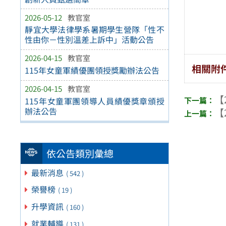
2026-05-12
教官室
靜宜大學法律學系暑期學生營隊「性不
性由你－性別溫差上訴中」活動公告
2026-04-15
教官室
相關附
115年女童軍績優團領授獎勵辦法公告
2026-04-15
教官室
【
115年女童軍團領導人員績優獎章頒授
辦法公告
【
依公告類別彙總
最新消息
( 542 )
榮譽榜
( 19 )
升學資訊
( 160 )
就業輔導
( 131 )