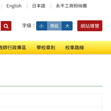
English
日本語
永平工商粉絲團
字級：
送出
網站導覽
小
預設
大
搜
尋：
教師行政專區
學校章則
校車路線