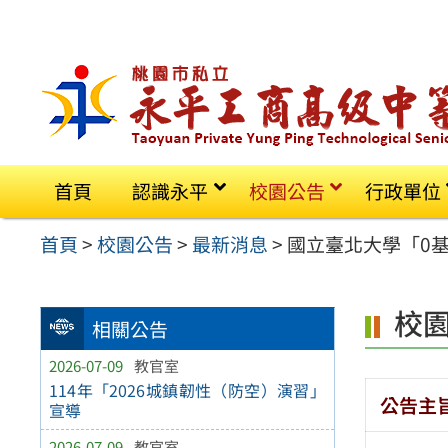
跳
至
主
要
內
容
首頁
認識永平
校園公告
行政單位
區
首頁
>
校園公告
>
最新消息
>
國立臺北大學「0
校
相關公告
2026-07-09
教官室
114年「2026城鎮韌性（防空）演習」
公告主
宣導
2026-07-09
教官室