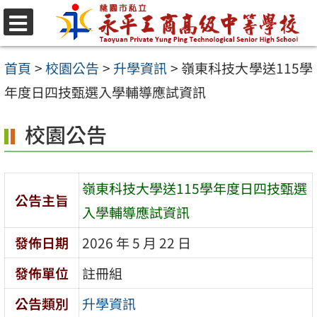
跳
至
選
單
主
首頁
>
校園公告
>
升學資訊
>
嶺東科技大學送115學
要
年度日四技甄選入學輔導應試資訊
內
校園公告
容
區
嶺東科技大學送115學年度日四技甄選
公告主旨
入學輔導應試資訊
發佈日期
2026 年 5 月 22 日
發佈單位
註冊組
公告類別
升學資訊