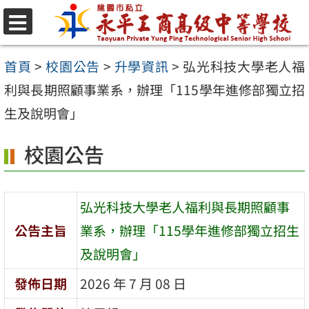
跳
至
選
單
主
首頁
>
校園公告
>
升學資訊
>
弘光科技大學老人福
要
利與長期照顧事業系，辦理「115學年進修部獨立招
內
生及說明會」
容
校園公告
區
弘光科技大學老人福利與長期照顧事
公告主旨
業系，辦理「115學年進修部獨立招生
及說明會」
發佈日期
2026 年 7 月 08 日