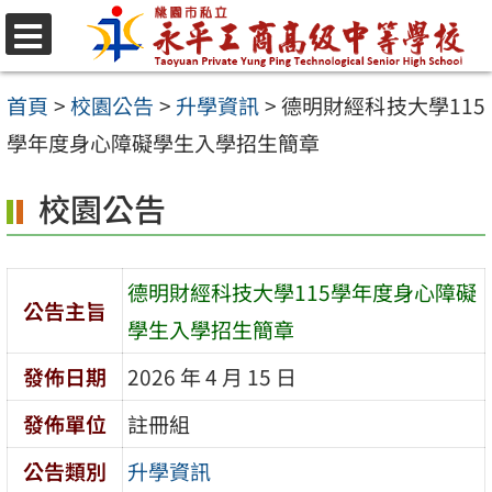
跳
至
選
單
主
首頁
>
校園公告
>
升學資訊
>
德明財經科技大學115
要
學年度身心障礙學生入學招生簡章
內
校園公告
容
區
德明財經科技大學115學年度身心障礙
公告主旨
學生入學招生簡章
發佈日期
2026 年 4 月 15 日
發佈單位
註冊組
公告類別
升學資訊