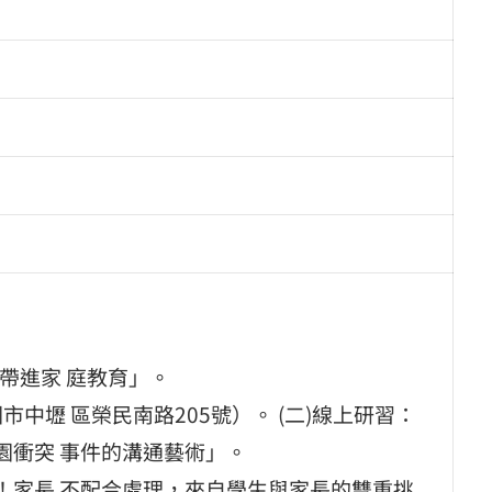
EL帶進家 庭教育」。
壢 區榮民南路205號）。 (二)線上研習：
主，校園衝突 事件的溝通藝術」。
情緒失控！家長 不配合處理，來自學生與家長的雙重挑