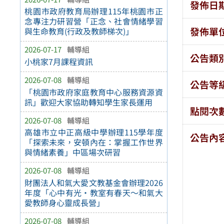
發佈日
桃園市政府教育局辦理115年桃園市正
念專注力研習營「正念、社會情緒學習
發佈單
與生命教育(行政及教師梯次)」
2026-07-17
輔導組
公告類
小桃家7月課程資訊
2026-07-08
輔導組
公告等
「桃園市政府家庭教育中心服務資源資
訊」歡迎大家協助轉知學生家長運用
點閱次
2026-07-08
輔導組
高雄市立中正高級中學辦理115學年度
公告內
「探索未來，安頓內在：掌握工作世界
與情緒素養」中區場次研習
2026-07-08
輔導組
財團法人和氣大愛文教基金會辦理2026
年度「心中有光・教室有春天～和氣大
愛教師身心靈成長營」
2026-07-08
輔導組