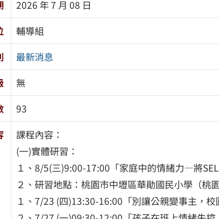
期
2026 年 7 月 08 日
位
輔導組
別
最新消息
級
無
數
93
容
課程內容：
(一)實體研習：
１、8/5(三)9:00-17:00「家庭中的情緒力—將S
２、研習地點：桃園市中壢區華勛國民小學（桃園市中
１、7/23 (四)13:30-16:00「別讓公親變事
２、7/27 (一)09:30-12:00「孩子在班上