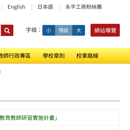
English
日本語
永平工商粉絲團
字級：
送出
網站導覽
小
預設
大
搜
尋：
教師行政專區
學校章則
校車路線
」
庭教育教師研習實施計畫」