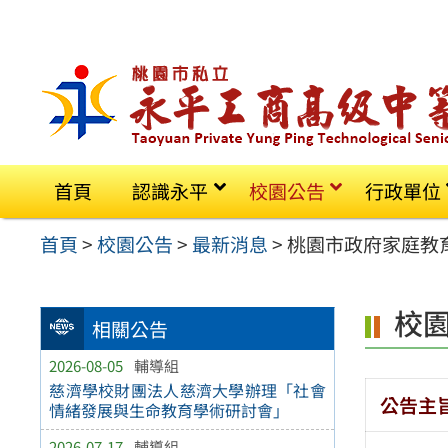
跳
至
主
要
內
容
首頁
認識永平
校園公告
行政單位
區
首頁
>
校園公告
>
最新消息
>
桃園市政府家庭教
校
相關公告
2026-08-05
輔導組
慈濟學校財團法人慈濟大學辦理「社會
公告主
情緒發展與生命教育學術研討會」
2026-07-17
輔導組