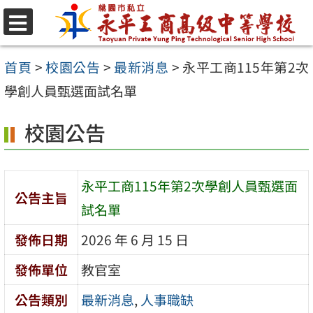
跳
至
選
單
主
首頁
>
校園公告
>
最新消息
>
永平工商115年第2次
要
學創人員甄選面試名單
內
校園公告
容
區
永平工商115年第2次學創人員甄選面
公告主旨
試名單
發佈日期
2026 年 6 月 15 日
發佈單位
教官室
公告類別
最新消息
,
人事職缺