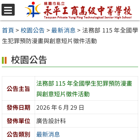
跳
至
選
單
主
首頁
>
校園公告
>
最新消息
>
法務部 115 年全國學
要
生犯罪預防漫畫與創意短片徵件活動
內
校園公告
容
區
法務部 115 年全國學生犯罪預防漫畫
公告主旨
與創意短片徵件活動
發佈日期
2026 年 6 月 29 日
發佈單位
廣告設計科
公告類別
最新消息