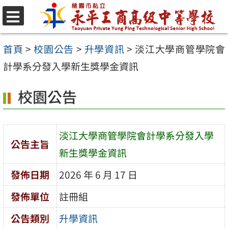
跳
至
選
單
主
首頁
>
校園公告
>
升學資訊
>
淡江大學商管學院會
要
計學系分發入學新生獎學金資訊
內
校園公告
容
區
淡江大學商管學院會計學系分發入學
公告主旨
新生獎學金資訊
發佈日期
2026 年 6 月 17 日
發佈單位
註冊組
公告類別
升學資訊