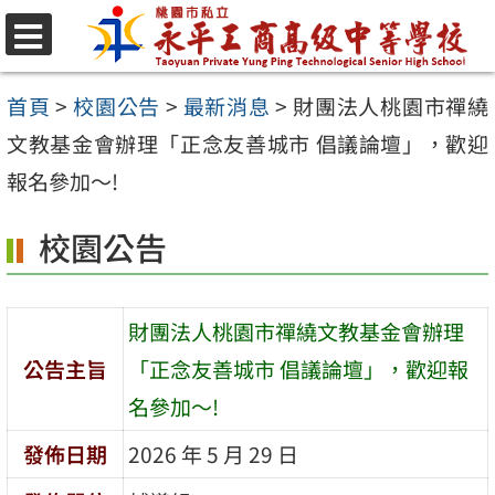
跳
至
選
單
主
首頁
>
校園公告
>
最新消息
>
財團法人桃園市禪繞
要
文教基金會辦理「正念友善城市 倡議論壇」，歡迎
內
報名參加～!
容
校園公告
區
財團法人桃園市禪繞文教基金會辦理
公告主旨
「正念友善城市 倡議論壇」，歡迎報
名參加～!
發佈日期
2026 年 5 月 29 日