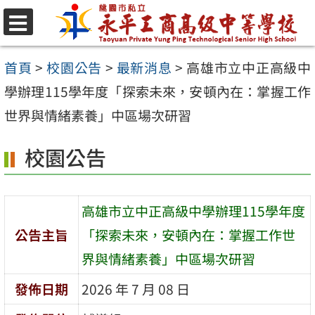
跳
至
選
單
主
首頁
>
校園公告
>
最新消息
>
高雄市立中正高級中
要
學辦理115學年度「探索未來，安頓內在：掌握工作
內
世界與情緒素養」中區場次研習
容
校園公告
區
高雄市立中正高級中學辦理115學年度
公告主旨
「探索未來，安頓內在：掌握工作世
界與情緒素養」中區場次研習
發佈日期
2026 年 7 月 08 日