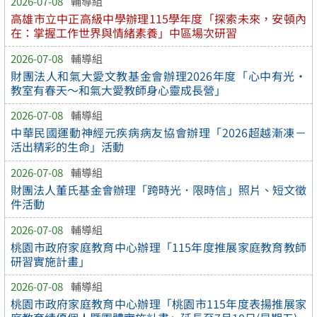
2026-07-08
輔導組
高雄市立中正高級中學辦理115學年度「探索未來，安頓內
在：掌握工作世界與情緒素養」中區場次研習
2026-07-08
輔導組
財團法人和氣大愛文教基金會辦理2026年度「心中有光・
教室有春天～和氣大愛教師身心靈成長營」
2026-07-08
輔導組
中華民國運動神經元疾病病友協會辦理「2026超越漸凍－
活出精彩的生命」活動
2026-07-08
輔導組
財團法人董氏基金會辦理「跨時光．限時信」照片、短文徵
件活動
2026-07-08
輔導組
桃園市政府家庭教育中心辦理「115年度推展家庭教育教師
研習實施計畫」
2026-07-08
輔導組
桃園市政府家庭教育中心辦理「桃園市115年度表揚推展家