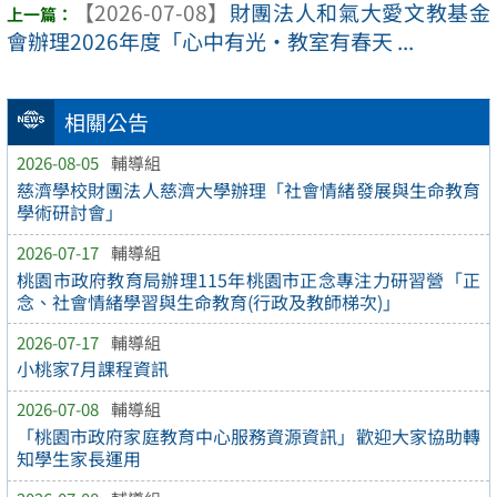
【2026-07-08】
財團法人和氣大愛文教基金
會辦理2026年度「心中有光・教室有春天 ...
相關公告
2026-08-05
輔導組
慈濟學校財團法人慈濟大學辦理「社會情緒發展與生命教育
學術研討會」
2026-07-17
輔導組
桃園市政府教育局辦理115年桃園市正念專注力研習營「正
念、社會情緒學習與生命教育(行政及教師梯次)」
2026-07-17
輔導組
小桃家7月課程資訊
2026-07-08
輔導組
「桃園市政府家庭教育中心服務資源資訊」歡迎大家協助轉
知學生家長運用