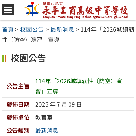
跳
至
選
單
主
首頁
>
校園公告
>
最新消息
>
114年「2026城鎮韌
要
性（防空）演習」宣導
內
校園公告
容
區
114年「2026城鎮韌性（防空）演
公告主旨
習」宣導
發佈日期
2026 年 7 月 09 日
發佈單位
教官室
公告類別
最新消息