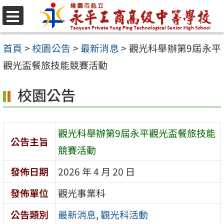
跳
至
選
單
主
首頁
>
校園公告
>
最新消息
>
觀光科舉辦第9屆永平
要
觀光盃餐旅技能競賽活動
內
校園公告
容
區
觀光科舉辦第9屆永平觀光盃餐旅技能
公告主旨
競賽活動
發佈日期
2026 年 4 月 20 日
發佈單位
觀光事業科
公告類別
最新消息
,
觀光科活動