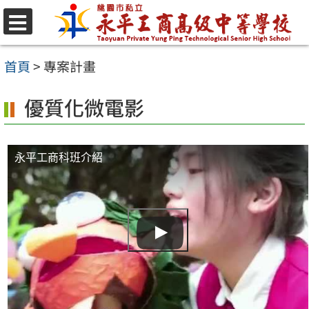
跳
至
選
單
主
首頁
>
專案計畫
要
優質化微電影
內
容
區
永平工商科班介紹