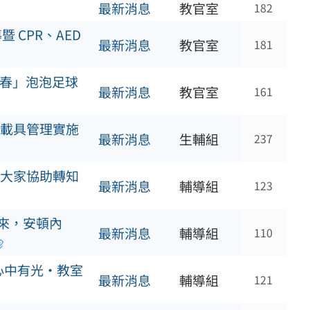
最新消息
教官室
182
 CPR、AED
最新消息
教官室
181
青春」泡泡足球
最新消息
教官室
161
載具管理實施
最新消息
生輔組
237
大家協助轉知
最新消息
輔導組
123
來，安頓內
最新消息
輔導組
110
心中有光・教室
最新消息
輔導組
121