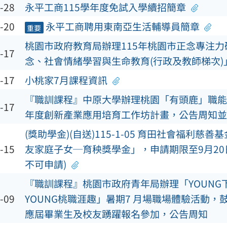
-28
永平工商115學年度免試入學續招簡章
-20
永平工商聘用東南亞生活輔導員簡章
重要
桃園市政府教育局辦理115年桃園市正念專注力
-17
念、社會情緒學習與生命教育(行政及教師梯次)
-17
小桃家7月課程資訊
『職訓課程』中原大學辦理桃園「有頭鹿」職能
-17
年度創新產業應用培育工作坊計畫，公告周知並
(獎助學金)(自送)115-1-05 育田社會福利慈善基
-15
友家庭子女─育秧獎學金」，申請期限至9月20日
不可申請)
『職訓課程』桃園市政府青年局辦理「YOUNG
-09
YOUNG桃職涯趣」暑期7 月場職場體驗活動，
應屆畢業生及校友踴躍報名參加，公告周知