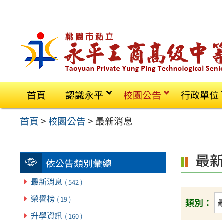
跳
至
主
要
內
容
首頁
認識永平
校園公告
行政單位
區
首頁
>
校園公告
>
最新消息
最
依公告類別彙總
最新消息
( 542 )
榮譽榜
( 19 )
類別：
升學資訊
( 160 )