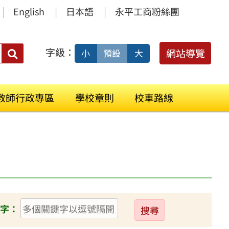
English
日本語
永平工商粉絲團
字級：
送出
網站導覽
小
預設
大
搜
尋：
教師行政專區
學校章則
校車路線
送
字：
出