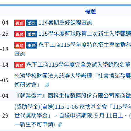
標題
-04
114暑期重修課程查詢
置頂
重要
-25
115學年度籃球隊第二次新生入學甄
置頂
重要
永平工商115學年度特色招生專業群
置頂
重要
-18
查詢
-14
永平工商115學年度完全免試入學錄取名單
置頂
慈濟學校財團法人慈濟大學辦理「社會情緒發展
-05
術研討會」
-04
『就業徵才』國科生技製藥股份有限公司廠商徵
(獎助學金)(自送)115-1-06 家扶基金會「115
-29
世代獎助學金」，自送申請期限: 9 月 11日止。(
一新生不可申請)