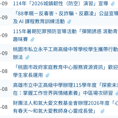
-09
114年「2026城鎮韌性（防空）演習」宣導
「88孝親－反毒害、反詐騙、反霸凌」公益宣導暨
-09
及 AI 課程教育訓練活動
115年暑期犯罪預防宣導活動「彈開誘惑 滾動
-09
趣味賽
桃園市私立永平工商高級中等學校學生攜帶行動
-09
辦法
「桃園市政府家庭教育中心服務資源資訊」歡迎
-08
學生家長運用
高雄市立中正高級中學辦理115學年度「探索未
-08
在：掌握工作世界與情緒素養」中區場次研習
財團法人和氣大愛文教基金會辦理2026年度「
-08
有春天～和氣大愛教師身心靈成長營」