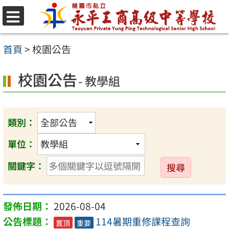
跳
至
選
單
主
首頁
>
校園公告
要
校園公告
內
- 教學組
容
區
類別：
單位：
送
關鍵字：
出
2026-08-04
114暑期重修課程查詢
置頂
重要