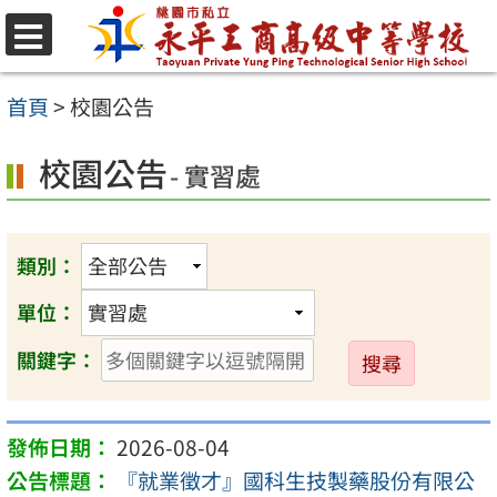
跳
至
選
單
主
首頁
>
校園公告
要
校園公告
內
- 實習處
容
區
類別：
單位：
送
關鍵字：
出
2026-08-04
『就業徵才』國科生技製藥股份有限公