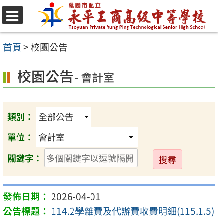
跳
至
選
單
主
首頁
>
校園公告
要
校園公告
內
- 會計室
容
區
類別：
單位：
送
關鍵字：
出
2026-04-01
114.2學雜費及代辦費收費明細(115.1.5)