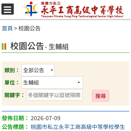
跳
至
選
單
主
首頁
>
校園公告
要
校園公告
內
- 生輔組
容
區
類別：
單位：
送
關鍵字：
出
2026-07-09
桃園市私立永平工商高級中等學校學生