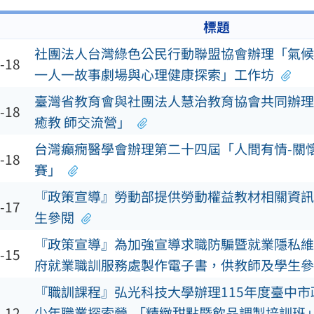
標題
社團法人台灣綠色公民行動聯盟協會辦理「氣候
-18
一人一故事劇場與心理健康探索」工作坊
臺灣省教育會與社團法人慧治教育協會共同辦理「
-18
癒教 師交流營」
台灣癲癇醫學會辦理第二十四屆「人間有情-關
-18
賽」
『政策宣導』勞動部提供勞動權益教材相關資訊
-17
生參閱
『政策宣導』為加強宣導求職防騙暨就業隱私維
-15
府就業職訓服務處製作電子書，供教師及學生參
『職訓課程』弘光科技大學辦理115年度臺中
-12
少年職業探索營-「精緻甜點暨飲品調製培訓班」