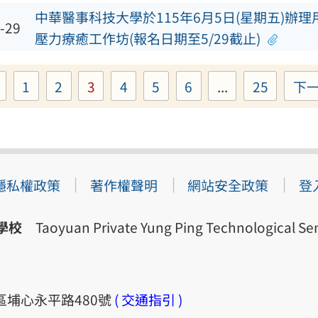
中華醫事科技大學於115年6月5日(星期五)辦
-29
壓力療癒工作坊(報名日期至5/29截止)
1
2
3
4
5
6
...
25
下
Page
Page
Page
Page
Page
Page
Page
隱私權政策
著作權聲明
網站安全政策
登
學校
Taoyuan Private Yung Ping Technological Sen
梅區埔心永平路480號
( 交通指引 )