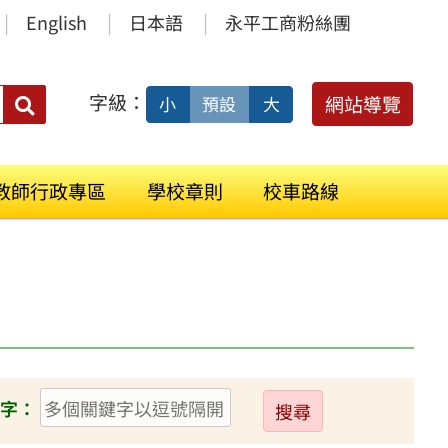
English
日本語
永平工商粉絲團
字級：
送出
網站導覽
小
預設
大
搜
尋：
教師行政專區
學校章則
校車路線
送
字：
出