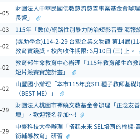
財團法人中華民國佛教慈濟慈善事業基金會辦理
-05
長營」
-03
115年「數位/網路性別暴力防治短影音暨 海報
(獎助學金)114-2-29 台塑企業文物館 第14屆(1
-02
教育實踐獎，校內收件期限: 6月10日 (三) 止。
教育部生命教育中心辦理「115年教育部生命教
-02
短片競賽實施計畫」
山豐國小辦理「本市115年度SEL種子教師基礎
-02
（BEST ME）」
財團法人桃園市禪繞文教基金會辦理「正念友善
-29
壇」，歡迎報名參加～!
中臺科技大學辦理「搭起未來 SEL培育的橋樑-
-29
銜輔導教育」研習