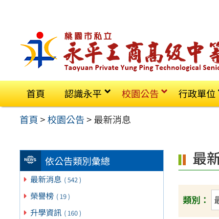
跳
至
主
要
內
容
首頁
認識永平
校園公告
行政單位
區
首頁
>
校園公告
>
最新消息
最
依公告類別彙總
最新消息
( 542 )
榮譽榜
( 19 )
類別：
升學資訊
( 160 )