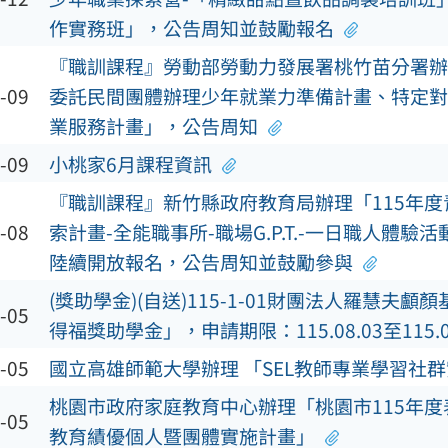
作實務班」，公告周知並鼓勵報名
『職訓課程』勞動部勞動力發展署桃竹苗分署辦
-09
委託民間團體辦理少年就業力準備計畫、特定對
業服務計畫」，公告周知
-09
小桃家6月課程資訊
『職訓課程』新竹縣政府教育局辦理「115年
-08
索計畫-全能職事所-職場G.P.T.-一日職人體驗
陸續開放報名，公告周知並鼓勵參與
(獎助學金)(自送)115-1-01財團法人羅慧夫顱顏
-05
得福獎助學金」，申請期限：115.08.03至115.09
-05
國立高雄師範大學辦理 「SEL教師專業學習社
桃園市政府家庭教育中心辦理「桃園市115年
-05
教育績優個人暨團體實施計畫」