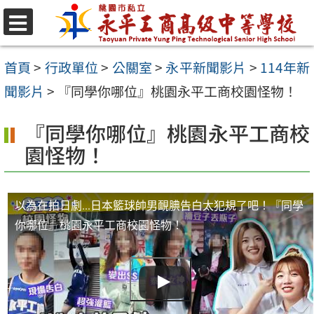
跳
至
選
單
主
首頁
>
行政單位
>
公關室
>
永平新聞影片
>
114年新
要
聞影片
>
『同學你哪位』桃園永平工商校園怪物！
內
『同學你哪位』桃園永平工商校
容
園怪物！
區
以為在拍日劇...日本籃球帥男靦腆告白太犯規了吧！『同學
你哪位』桃園永平工商校園怪物！