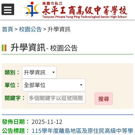
跳
至
選
單
主
首頁
>
校園公告
>
升學資訊
要
升學資訊
內
- 校園公告
容
區
類別：
單位：
送
關鍵字：
出
2025-11-12
115學年度離島地區及原住民高級中等學