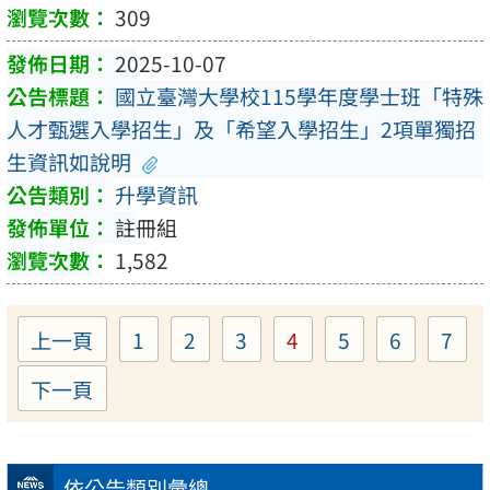
309
2025-10-07
國立臺灣大學校115學年度學士班「特殊
人才甄選入學招生」及「希望入學招生」2項單獨招
生資訊如說明
升學資訊
註冊組
1,582
上一頁
1
2
3
4
5
6
7
Page
Page
Page
Page
Page
Page
Pa
下一頁
依公告類別彙總