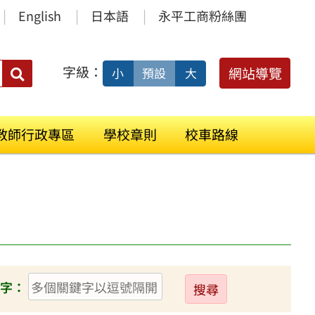
English
日本語
永平工商粉絲團
字級：
送出
網站導覽
小
預設
大
搜
尋：
教師行政專區
學校章則
校車路線
送
字：
出