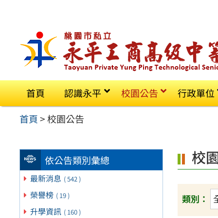
跳
至
主
要
內
容
首頁
認識永平
校園公告
行政單位
區
首頁
>
校園公告
校
依公告類別彙總
最新消息
( 542 )
榮譽榜
( 19 )
類別：
升學資訊
( 160 )