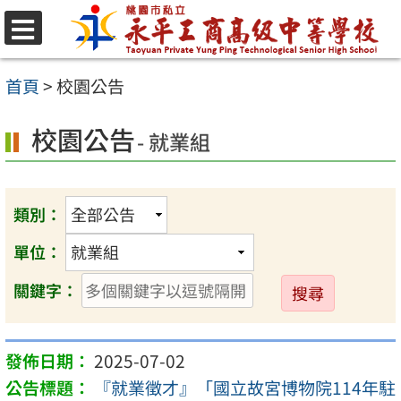
跳
至
選
單
主
首頁
>
校園公告
要
校園公告
內
- 就業組
容
區
類別：
單位：
送
關鍵字：
出
2025-07-02
『就業徵才』「國立故宮博物院114年駐