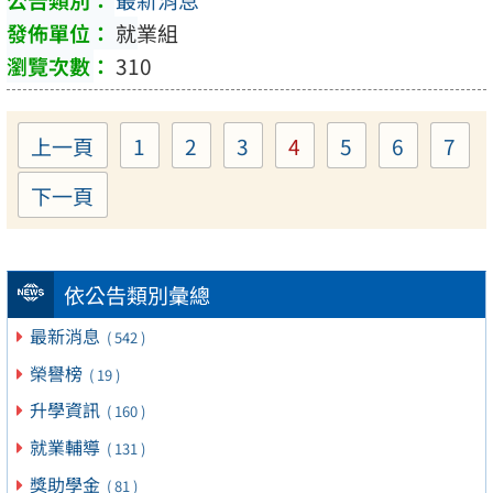
最新消息
就業組
310
上一頁
1
2
3
4
5
6
7
Page
Page
Page
Page
Page
Page
Pa
下一頁
依公告類別彙總
最新消息
( 542 )
榮譽榜
( 19 )
升學資訊
( 160 )
就業輔導
( 131 )
獎助學金
( 81 )