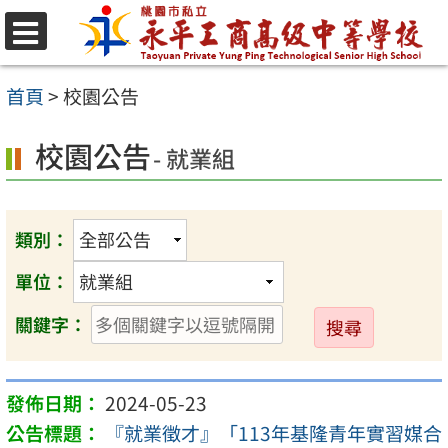
跳
至
選
單
主
首頁
>
校園公告
要
校園公告
內
- 就業組
容
區
類別：
單位：
送
關鍵字：
出
2024-05-23
『就業徵才』「113年基隆青年實習媒合